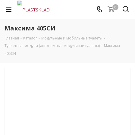
0
Максима 405СИ
Главная
-
Каталог
-
Модульные и мобильные туалеты
-
Туалетные модули (автономные модульные туалеты)
-
Максима
405СИ