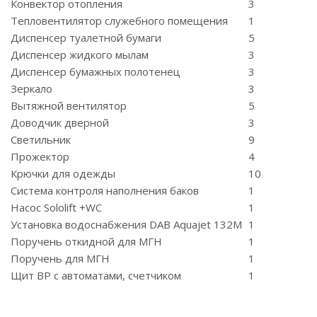
Конвектор отопления
3
Тепловентилятор служебного помещения
1
Диспенсер туалетной бумаги
5
Диспенсер жидкого мылам
3
Диспенсер бумажных полотенец
3
Зеркало
3
Вытяжной вентилятор
5
Доводчик дверной
3
Светильник
9
Прожектор
4
Крючки для одежды
10
Система контроля наполнения баков
1
Насос Sololift +WC
1
Установка водоснабжения DAB Aquajet 132M
1
Поручень откидной для МГН
1
Поручень для МГН
1
Щит ВР с автоматами, счетчиком
1