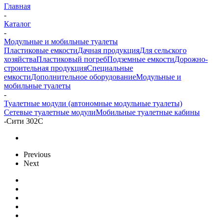
Главная
-
Каталог
-
Модульные и мобильные туалеты
Пластиковые емкости
Дачная продукция
Для сельского
хозяйства
Пластиковый погреб
Подземные емкости
Дорожно-
строительная продукция
Специальные
емкости
Дополнительное оборудование
Модульные и
мобильные туалеты
-
Туалетные модули (автономные модульные туалеты)
Сетевые туалетные модули
Мобильные туалетные кабины
-
Сити 302С
Previous
Next