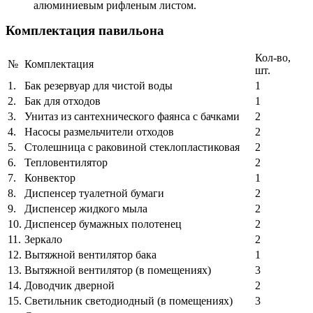
алюминиевым рифленым листом.
Комплектация павильона
Кол-во,
№
Комплектация
шт.
1.
Бак резервуар для чистой воды
1
2.
Бак для отходов
1
3.
Унитаз из сантехнического фаянса с бачками
2
4.
Насосы размельчители отходов
2
5.
Столешница с раковиной стеклопластиковая
2
6.
Тепловентилятор
2
7.
Конвектор
1
8.
Диспенсер туалетной бумаги
2
9.
Диспенсер жидкого мыла
2
10.
Диспенсер бумажных полотенец
2
11.
Зеркало
2
12.
Вытяжной вентилятор бака
1
13.
Вытяжной вентилятор (в помещениях)
3
14.
Доводчик дверной
2
15.
Светильник светодиодный (в помещениях)
3