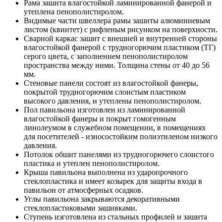
Рама зашита влагостойкой ламинированной фанерой и
утеплена пенополистиролом.
Видимые части швеллера рамы зашиты алюминиевым
листом (квинтет) с рифленым рисунком на поверхности.
Сварной каркас зашит с внешней и внутренней стороны
влагостойкой фанерой с трудногорючим пластиком (ТГ)
серого цвета, с заполнением пенополистиролом
пространства между ними. Толщина стены от 40 до 56
мм.
Стеновые панели состоят из влагостойкой фанеры,
покрытой трудногорючим слоистым пластиком
высокого давления, и утеплены пенополистиролом.
Пол павильона изготовлен из ламинированной
влагостойкой фанеры и покрыт гомогенным
линолеумом в служебном помещении, в помещениях
для посетителей - износостойким полиэтиленом низкого
давления.
Потолок обшит панелями из трудногорючего слоистого
пластика и утеплен пенополистиролом.
Крыша павильона выполнена из ударопрочного
стеклопластика и имеет козырек для защиты входа в
павильон от атмосферных осадков.
Углы павильона закрываются декоративными
стеклопластиковыми зашивками.
Ступень изготовлена из стальных профилей и зашита